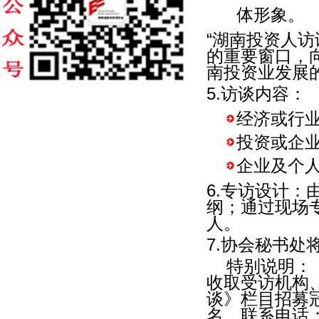
体形象。
“湖南投资人访
的重要窗口，
南投资业发展
5.访谈内容：
经济或行
投资或企
企业及个
6.专访设计
纲；通过现场
人。
7.协会秘书
特别说明：
收取受访机构
谈》栏目招募
名。联系电话：88