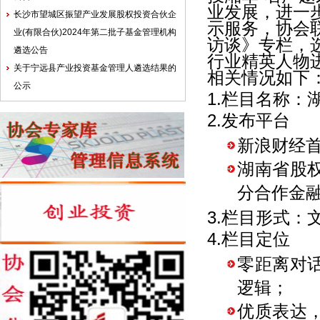
业发展，进一
长沙市望城区振望产业发展股权投资合伙企
示服务，协会
业(有限合伙)2024年第二批子基金管理机构
访谈》专栏，
遴选公告
行业精英人物
关于宁远县产业投资基金管理人遴选结果的
相关情况如下
公示
1.栏目名称：
2.发布平台
新浪财经
湖南省股
分合作金
3.栏目形式：
4.栏目定位
零距离对
逻辑；
优质表达