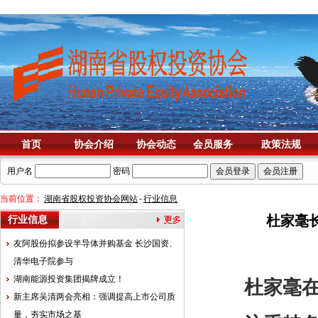
首页
协会介绍
协会动态
会员服务
政策法规
用户名
密码
当前位置：
湖南省股权投资协会网站
-
行业信息
杜家毫
行业信息
友阿股份拟参设半导体并购基金 长沙国资、
清华电子院参与
湖南能源投资集团揭牌成立！
杜家毫在
新主席吴清两会亮相：强调提高上市公司质
量，夯实市场之基