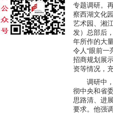
专题调研。
察西湖文化园
艺术园、湘
发）总部后
年所作的大
令人“眼前一
招商规划展
资等情况，充
调研中，杜
彻中央和省
思路清、进
要求。他强