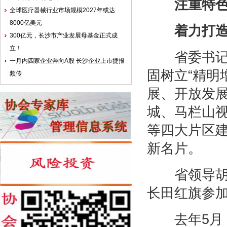
注重特色发
全球医疗器械行业市场规模2027年或达
8000亿美元
着力打造经
300亿元，长沙市产业发展母基金正式成
立！
省委书记杜
一月内四家企业奔向A股 长沙企业上市捷报
固树立“精明
频传
展、开放发
城、马栏山
等四大片区
新名片。
省领导胡衡
长田红旗参
去年5月，