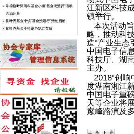
江新区科技成
常德柳叶湖清科基金小镇“基金沅澧行”活动
圆满启幕
镇举行。
柳叶湖基金小镇“基金沅澧行”活动启动
本次活动
柳叶湖基金小镇逆势飘红背后
略，推动科
造“产业生态
中国电子信
科技厅、湖
主办。
2018“
度湖南湘江
中国电子重
天等企业将
巅峰路演及
上一条
下一条