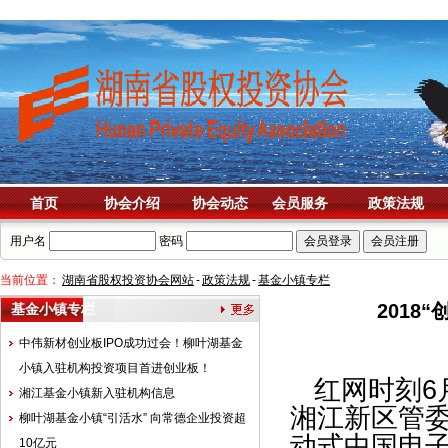
首页
协会介绍
协会动态
会员服务
政策法规
用户名
密码
当前位置：
湖南省股权投资协会网站
-
政策法规
-
基金小镇专栏
2018
基金小镇专栏
中伟新材创业板IPO成功过会！柳叶湖基金
小镇入驻机构投资项目首进创业板！
红网时刻6
湘江基金小镇新入驻机构信息
湘江新区管委
柳叶湖基金小镇“引活水” 向常德企业投资超
动式中国电
10亿元